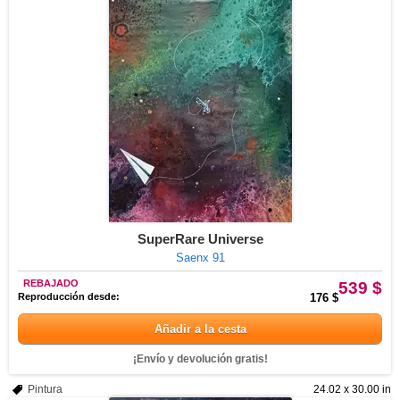
SuperRare Universe
Saenx 91
REBAJADO
539 $
Reproducción desde:
176 $
Añadir a la cesta
¡Envío y devolución gratis!
Pintura
24.02 x 30.00 in