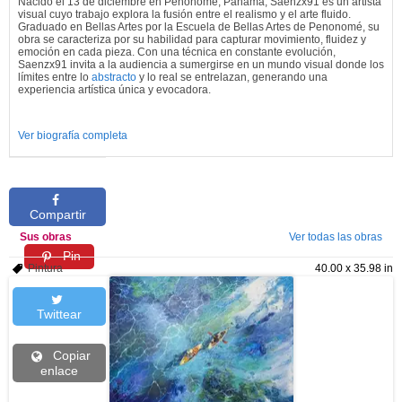
Nacido el 13 de diciembre en Penonomé, Panamá, Saenzx91 es un artista
visual cuyo trabajo explora la fusión entre el realismo y el arte fluido.
Graduado en Bellas Artes por la Escuela de Bellas Artes de Penonomé, su
obra se caracteriza por su habilidad para capturar movimiento, fluidez y
emoción en cada pieza. Con una técnica en constante evolución,
Saenzx91 invita a la audiencia a sumergirse en un mundo visual donde los
límites entre lo
abstracto
y lo real se entrelazan, generando una
experiencia artística única y evocadora.
Ver biografía completa
Compartir
Sus obras
Ver todas las obras
Pin
Pintura
40.00 x 35.98 in
Twittear
Copiar
enlace