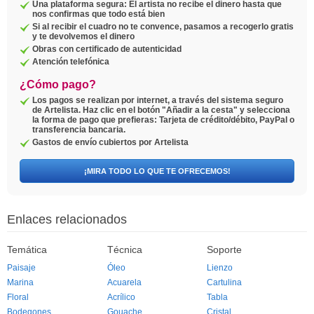
Una plataforma segura: El artista no recibe el dinero hasta que
nos confirmas que todo está bien
Si al recibir el cuadro no te convence, pasamos a recogerlo gratis
y te devolvemos el dinero
Obras con certificado de autenticidad
Atención telefónica
¿Cómo pago?
Los pagos se realizan por internet, a través del sistema seguro
de Artelista. Haz clic en el botón "Añadir a la cesta" y selecciona
la forma de pago que prefieras: Tarjeta de crédito/débito, PayPal o
transferencia bancaria.
Gastos de envío cubiertos por Artelista
¡MIRA TODO LO QUE TE OFRECEMOS!
Enlaces relacionados
Temática
Técnica
Soporte
Paisaje
Óleo
Lienzo
Marina
Acuarela
Cartulina
Floral
Acrílico
Tabla
Bodegones
Gouache
Cristal