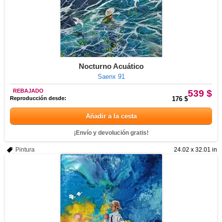
Nocturno Acuático
Saenx 91
REBAJADO
539 $
Reproducción desde:
176 $
Añadir a la cesta
¡Envío y devolución gratis!
Pintura
24.02 x 32.01 in