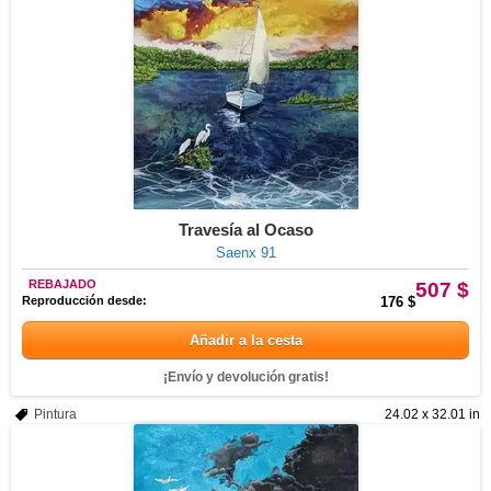
Travesía al Ocaso
Saenx 91
REBAJADO
507 $
Reproducción desde:
176 $
Añadir a la cesta
¡Envío y devolución gratis!
Pintura
24.02 x 32.01 in